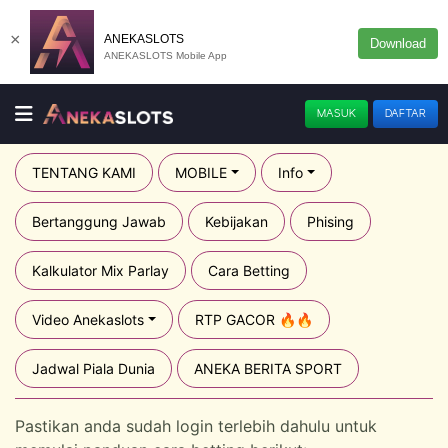
×
ANEKASLOTS
Download
ANEKASLOTS Mobile App
MASUK
DAFTAR
TENTANG KAMI
MOBILE
Info
Bertanggung Jawab
Kebijakan
Phising
Kalkulator Mix Parlay
Cara Betting
Video Anekaslots
RTP GACOR 🔥🔥
Jadwal Piala Dunia
ANEKA BERITA SPORT
Pastikan anda sudah login terlebih dahulu untuk